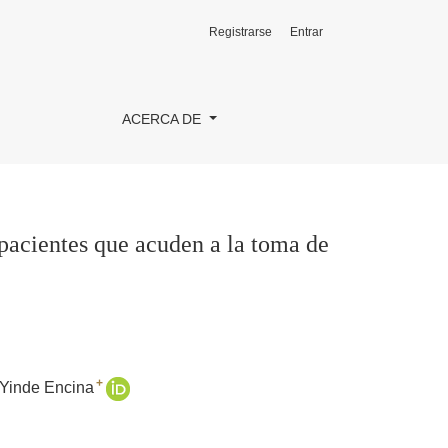
Registrarse
Entrar
 de muestra citológica cervical y colposcopía.
ACERCA DE
pacientes que acuden a la toma de
+
 Yinde Encina