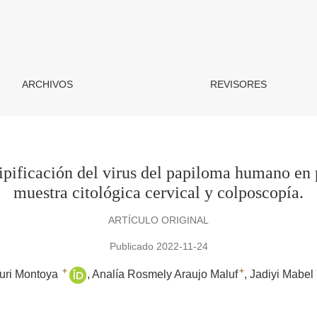
el virus del papiloma humano en pacientes que acuden a la toma
ARCHIVOS
REVISORES
tipificación del virus del papiloma humano en 
muestra citológica cervical y colposcopía.
ARTÍCULO ORIGINAL
Publicado 2022-11-24
+
+
zuri Montoya
Analía Rosmely Araujo Maluf
Jadiyi Mabel