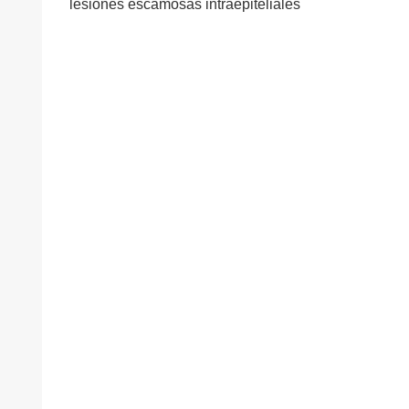
lesiones escamosas intraepiteliales